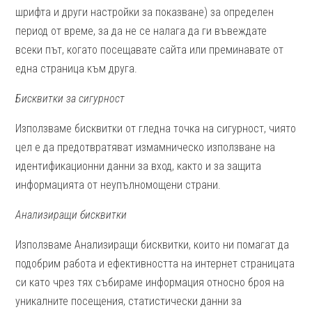
шрифта и други настройки за показване) за определен
период от време, за да не се налага да ги въвеждате
всеки път, когато посещавате сайта или преминавате от
една страница към друга.
Бисквитки за сигурност
Използваме бисквитки от гледна точка на сигурност, чиято
цел е да предотвратяват измамническо използване на
идентификационни данни за вход, както и за защита
информацията от неупълномощени страни.
Анализиращи бисквитки
Използваме Анализиращи бисквитки, които ни помагат да
подобрим работа и ефективността на интернет страницата
си като чрез тях събираме информация относно броя на
уникалните посещения, статистически данни за