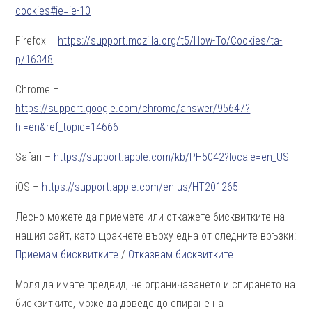
cookies#ie=ie-10
Firefox –
https://support.mozilla.org/t5/How-To/Cookies/ta-
p/16348
Chrome –
https://support.google.com/chrome/answer/95647?
hl=en&ref_topic=14666
Safari –
https://support.apple.com/kb/PH5042?locale=en_US
iOS –
https://support.apple.com/en-us/HT201265
Лесно можете да приемете или откажете бисквитките на
нашия сайт, като щракнете върху една от следните връзки:
Приемам бисквитките
/
Отказвам бисквитките
.
Моля да имате предвид, че ограничаването и спирането на
бисквитките, може да доведе до спиране на