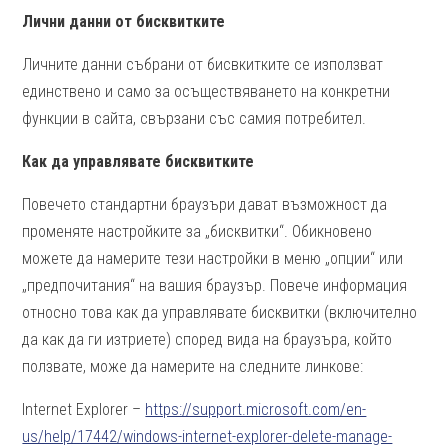
Лични данни от бисквитките
Личните данни събрани от бисвкитките се използват
единствено и само за осъществяването на конкретни
функции в сайта, свързани със самия потребител.
Как да управлявате бисквитките
Повечето стандартни браузъри дават възможност да
променяте настройките за „бисквитки“. Обикновено
можете да намерите тези настройки в меню „опции“ или
„предпочитания“ на вашия браузър. Повече информация
относно това как да управлявате бисквитки (включително
да как да ги изтриете) според вида на браузъра, който
ползвате, може да намерите на следните линкове:
Internet Explorer –
https://support.microsoft.com/en-
us/help/17442/windows-internet-explorer-delete-manage-